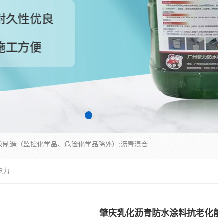
经营范围包括防水嵌缝密封条（带）制造;合成橡胶制造（监控化学品、危险化学品除外）;沥青混合物制造;防水胶粘带制造;其他合成材料制造（监控化学品、危险化学品除外）;涂料制造（监控化学品、危险化学品除外）;建筑结构防水补漏;防水建筑材料制造;粘合剂制造（监控化学品、危险化学品除外）;涂料零售;广州新力防水材料有限公司具有1处分支机构。
能力
肇庆乳化沥青防水涂料抗老化