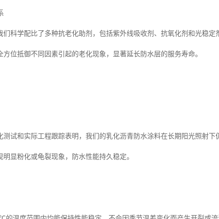
系
我们科学配比了多种抗老化助剂，包括紫外线吸收剂、抗氧化剂和光稳定
全方位抵御不同因素引起的老化现象，显著延长防水层的服务寿命。
化测试和实际工程跟踪表明，我们的乳化沥青防水涂料在长期阳光照射下
现明显粉化或龟裂现象，防水性能持久稳定。
至80℃的温度范围内均能保持性能稳定，不会因季节温差变化而产生开裂或