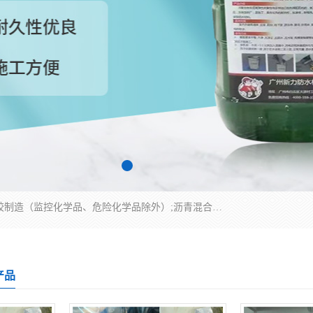
经营范围包括防水嵌缝密封条（带）制造;合成橡胶制造（监控化学品、危险化学品除外）;沥青混合物制造;防水胶粘带制造;其他合成材料制造（监控化学品、危险化学品除外）;涂料制造（监控化学品、危险化学品除外）;建筑结构防水补漏;防水建筑材料制造;粘合剂制造（监控化学品、危险化学品除外）;涂料零售;广州新力防水材料有限公司具有1处分支机构。
产品