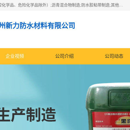
经营范围包括防水嵌缝密封条（带）制造;合成橡胶制造（监控化学品、危险化学品除外）;沥青混合物制造;防水胶粘带制造;其他合成材料制造（监控化学品、危险化学品除外）;涂料制造（监控化学品、危险化学品除外）;建筑结构防水补漏;防水建筑材料制造;粘合剂制造（监控化学品、危险化学品除外）;涂料零售;广州新力防水材料有限公司具有1处分支机构。
州新力防水材料有限公司
企业视频
公司介绍
公司动态