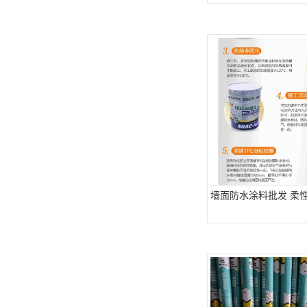
墙面防水涂料批发 柔