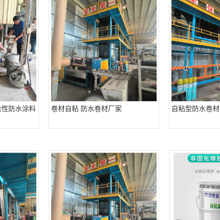
柔性防水涂料
卷材自粘 防水卷材厂家
自粘型防水卷材