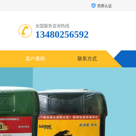
资质认证
全国服务咨询热线:
13480256592
客户案例
联系方式