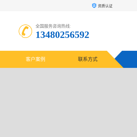
资质认证
全国服务咨询热线:
13480256592
客户案例
联系方式