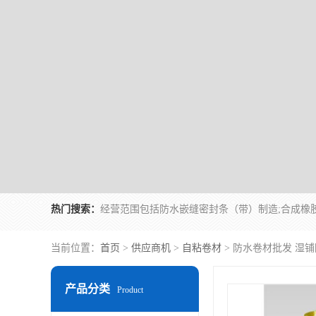
热门搜索：
当前位置：
首页
>
供应商机
>
自粘卷材
> 防水卷材批发 湿
产品分类
Product