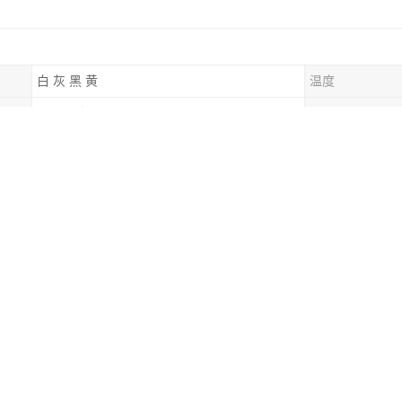
白 灰 黑 黄
温度
丁基橡胶
厚度
是
用途
塑料
抗压强度
60mpa
包装
固态
抗弯强度
柔韧性强
材质
自粘防水卷材