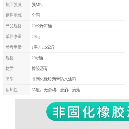
抗压强度
强MPa
销售地域
全国
产品规格
20公斤每桶
单件净重
20kg
参考用量
1平方1.5公斤
规格
20g/桶
材质
橡胶沥青
类型
非固化橡胶沥青防水涂料
耐热性
65度，无滑动、流淌、滴落