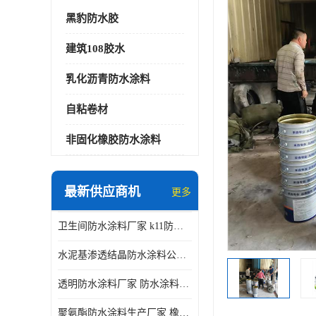
黑豹防水胶
建筑108胶水
乳化沥青防水涂料
自粘卷材
非固化橡胶防水涂料
最新供应商机
更多
卫生间防水涂料厂家 k11防水涂料
水泥基渗透结晶防水涂料公司 室外防水涂料
透明防水涂料厂家 防水涂料屋顶
聚氨酯防水涂料生产厂家 橡胶沥青防水涂料