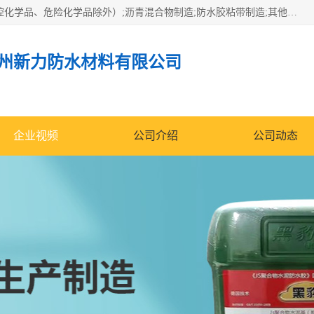
经营范围包括防水嵌缝密封条（带）制造;合成橡胶制造（监控化学品、危险化学品除外）;沥青混合物制造;防水胶粘带制造;其他合成材料制造（监控化学品、危险化学品除外）;涂料制造（监控化学品、危险化学品除外）;建筑结构防水补漏;防水建筑材料制造;粘合剂制造（监控化学品、危险化学品除外）;涂料零售;广州新力防水材料有限公司具有1处分支机构。
州新力防水材料有限公司
企业视频
公司介绍
公司动态