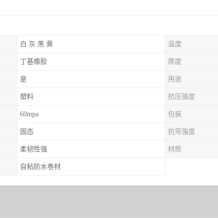
白 灰 黑 黄
温度
丁基橡胶
厚度
是
用途
塑料
抗压强度
60mpa
包装
固态
抗弯强度
柔韧性强
材质
自粘防水卷材