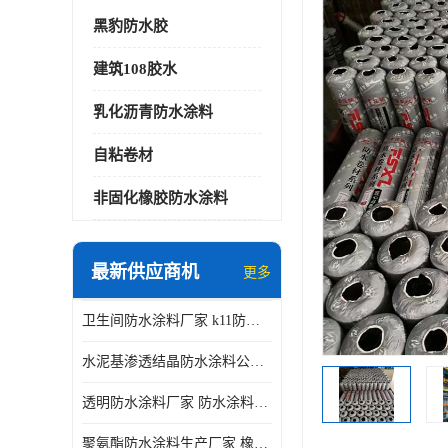
黑豹防水胶
建筑108胶水
乳化沥青防水涂料
自粘卷材
非固化橡胶防水涂料
最新供应商机
更多
卫生间防水涂料厂家 k11防水涂料
水泥基渗透结晶防水涂料公司 室外防水涂料
透明防水涂料厂家 防水涂料屋顶
聚氨酯防水涂料生产厂家 橡胶沥青防水涂料