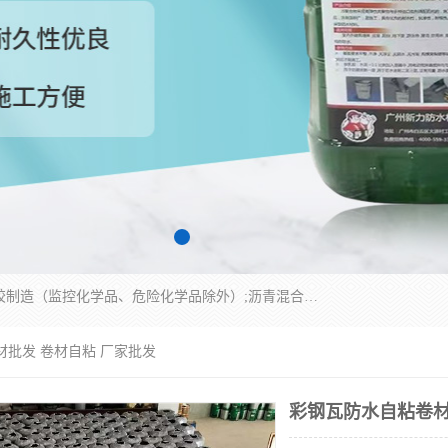
经营范围包括防水嵌缝密封条（带）制造;合成橡胶制造（监控化学品、危险化学品除外）;沥青混合物制造;防水胶粘带制造;其他合成材料制造（监控化学品、危险化学品除外）;涂料制造（监控化学品、危险化学品除外）;建筑结构防水补漏;防水建筑材料制造;粘合剂制造（监控化学品、危险化学品除外）;涂料零售;广州新力防水材料有限公司具有1处分支机构。
材批发 卷材自粘 厂家批发
彩钢瓦防水自粘卷材