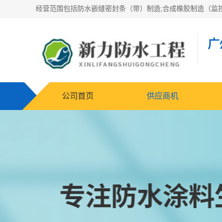
广
公司首页
供应商机