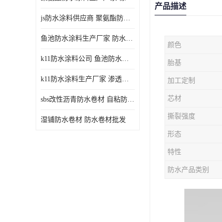
产品描述
js防水涂料供应商 聚氨酯防水涂料
鱼池防水涂料生产厂家 防水涂料
颜色
k11防水涂料公司 鱼池防水涂料
胎基
k11防水涂料生产厂家 渗透结晶防水涂料
加工定制
芯材
sbs改性沥青防水卷材 自粘防水卷材厂家
撕裂强度
湿铺防水卷材 防水卷材批发
形态
特性
防水产品类别