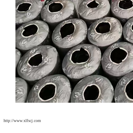
http://www.xlfscj.com