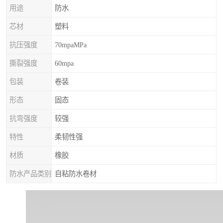
用途
防水
芯材
塑料
抗压强度
70mpaMPa
撕裂强度
60mpa
包装
卷装
形态
固态
抗弯强度
较强
特性
柔韧性强
材质
橡胶
防水产品类别
自粘防水卷材