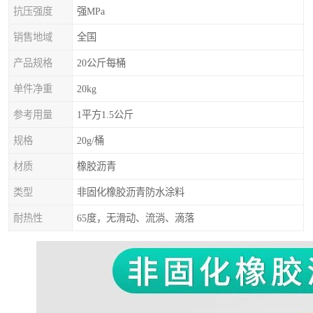
抗压强度
强MPa
销售地域
全国
产品规格
20公斤每桶
单件净重
20kg
参考用量
1平方1.5公斤
规格
20g/桶
材质
橡胶沥青
类型
非固化橡胶沥青防水涂料
耐热性
65度，无滑动、流淌、滴落