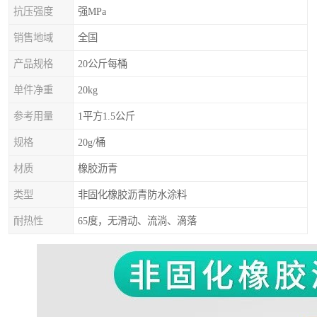
抗压强度
强MPa
销售地域
全国
产品规格
20公斤每桶
单件净重
20kg
参考用量
1平方1.5公斤
规格
20g/桶
材质
橡胶沥青
类型
非固化橡胶沥青防水涂料
耐热性
65度，无滑动、流淌、滴落