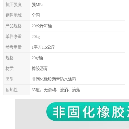
抗压强度
强MPa
销售地域
全国
产品规格
20公斤每桶
单件净重
20kg
参考用量
1平方1.5公斤
规格
20g/桶
材质
橡胶沥青
类型
非固化橡胶沥青防水涂料
耐热性
65度，无滑动、流淌、滴落