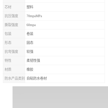
芯材
塑料
抗压强度
70mpaMPa
撕裂强度
60mpa
包装
卷装
形态
固态
抗弯强度
较强
特性
柔韧性强
材质
橡胶
防水产品类别
自粘防水卷材