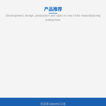
产品推荐
Development, design, production and sales in one of the manufacturing
enterprises
您是第
528419
位访客