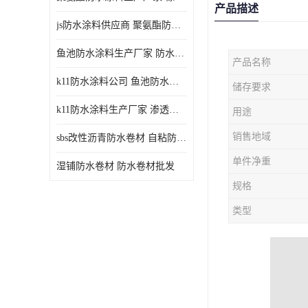
产品描述
js防水涂料供应商 聚氨酯防水涂料
鱼池防水涂料生产厂家 防水涂料
产品名称
k11防水涂料公司 鱼池防水涂料
储存要求
k11防水涂料生产厂家 渗透结晶防水涂料
用途
销售地域
sbs改性沥青防水卷材 自粘防水卷材厂家
单件净重
湿铺防水卷材 防水卷材批发
规格
类型