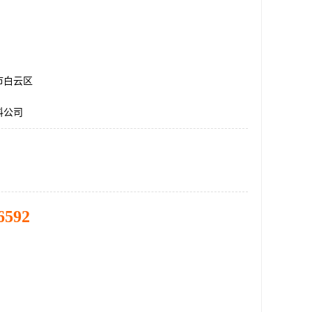
市白云区
料公司
6592