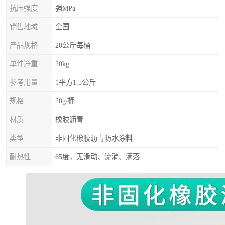
抗压强度
强MPa
销售地域
全国
产品规格
20公斤每桶
单件净重
20kg
参考用量
1平方1.5公斤
规格
20g/桶
材质
橡胶沥青
类型
非固化橡胶沥青防水涂料
耐热性
65度，无滑动、流淌、滴落