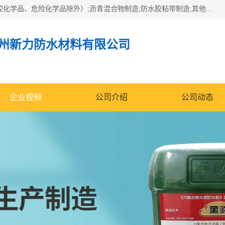
经营范围包括防水嵌缝密封条（带）制造;合成橡胶制造（监控化学品、危险化学品除外）;沥青混合物制造;防水胶粘带制造;其他合成材料制造（监控化学品、危险化学品除外）;涂料制造（监控化学品、危险化学品除外）;建筑结构防水补漏;防水建筑材料制造;粘合剂制造（监控化学品、危险化学品除外）;涂料零售;广州新力防水材料有限公司具有1处分支机构。
州新力防水材料有限公司
企业视频
公司介绍
公司动态