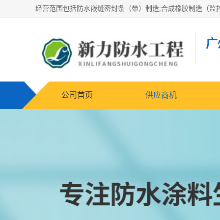
广
公司首页
供应商机