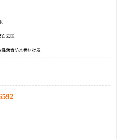
方米
市白云区
改性沥青防水卷材批发
6592