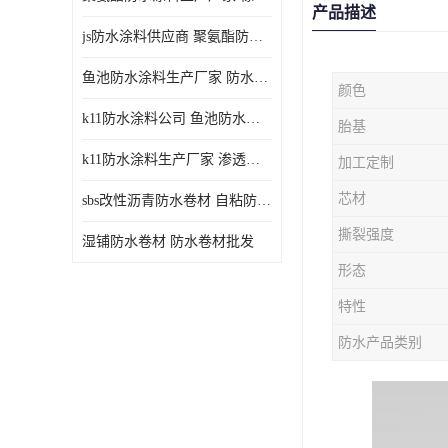
产品描述
js防水涂料供应商 聚氨酯防水涂料
鱼池防水涂料生产厂家 防水涂料
颜色
k11防水涂料公司 鱼池防水涂料
胎基
k11防水涂料生产厂家 渗透结晶防水涂料
加工定制
芯材
sbs改性沥青防水卷材 自粘防水卷材厂家
撕裂强度
湿铺防水卷材 防水卷材批发
形态
特性
防水产品类别