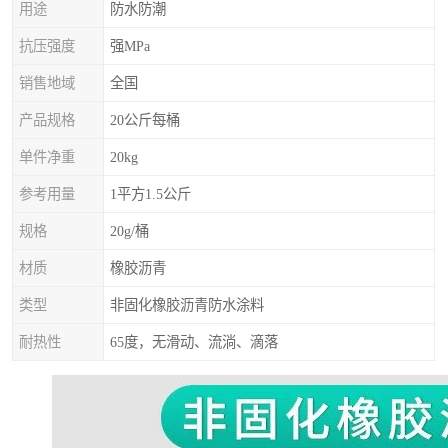
用途
防水防潮
抗压强度
强MPa
销售地域
全国
产品规格
20公斤每桶
单件净重
20kg
参考用量
1平方1.5公斤
规格
20g/桶
材质
橡胶沥青
类型
非固化橡胶沥青防水涂料
耐热性
65度，无滑动、流淌、滴落