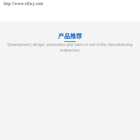
http://www.xlfscj.com
产品推荐
Development, design, production and sales in one of the manufacturing
enterprises