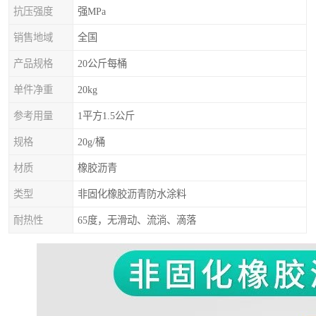
抗压强度
强MPa
销售地域
全国
产品规格
20公斤每桶
单件净重
20kg
参考用量
1平方1.5公斤
规格
20g/桶
材质
橡胶沥青
类型
非固化橡胶沥青防水涂料
耐热性
65度，无滑动、流淌、滴落