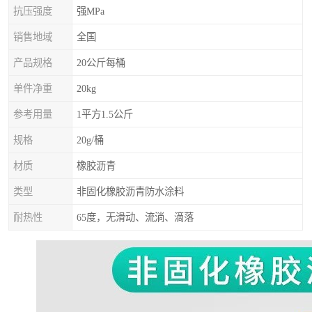
抗压强度
强MPa
销售地域
全国
产品规格
20公斤每桶
单件净重
20kg
参考用量
1平方1.5公斤
规格
20g/桶
材质
橡胶沥青
类型
非固化橡胶沥青防水涂料
耐热性
65度，无滑动、流淌、滴落