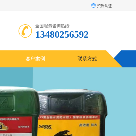
资质认证
全国服务咨询热线:
13480256592
客户案例
联系方式