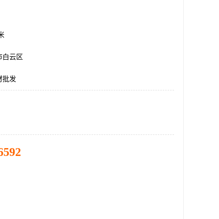
方米
市白云区
材批发
6592