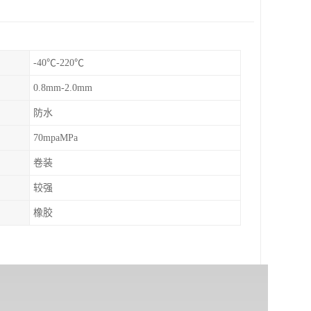
-40℃-220℃
0.8mm-2.0mm
防水
70mpaMPa
卷装
较强
橡胶