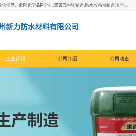
经营范围包括防水嵌缝密封条（带）制造;合成橡胶制造（监控化学品、危险化学品除外）;沥青混合物制造;防水胶粘带制造;其他合成材料制造（监控化学品、危险化学品除外）;涂料制造（监控化学品、危险化学品除外）;建筑结构防水补漏;防水建筑材料制造;粘合剂制造（监控化学品、危险化学品除外）;涂料零售;广州新力防水材料有限公司具有1处分支机构。
州新力防水材料有限公司
企业视频
公司介绍
公司动态