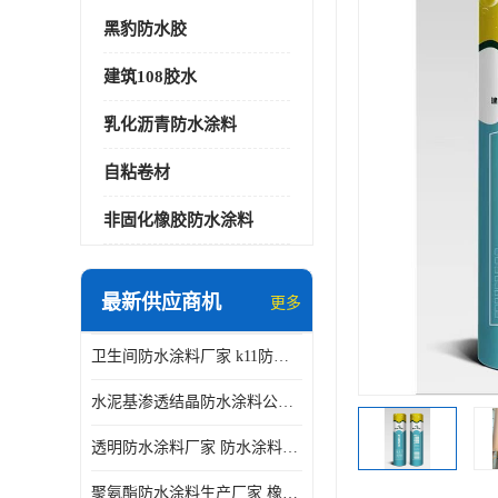
黑豹防水胶
建筑108胶水
乳化沥青防水涂料
自粘卷材
非固化橡胶防水涂料
最新供应商机
更多
卫生间防水涂料厂家 k11防水涂料
水泥基渗透结晶防水涂料公司 室外防水涂料
透明防水涂料厂家 防水涂料屋顶
聚氨酯防水涂料生产厂家 橡胶沥青防水涂料