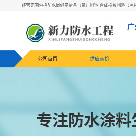
广
公司首页
供应商机