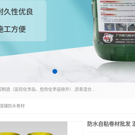
经营范围包括防水嵌缝密封条（带）制造;合成橡胶制造（监控化学品、危险化学品除外）;沥青混合物制造;防水胶粘带制造;其他合成材料制造（监控化学品、危险化学品除外）;涂料制造（监控化学品、危险化学品除外）;建筑结构防水补漏;防水建筑材料制造;粘合剂制造（监控化学品、危险化学品除外）;涂料零售;广州新力防水材料有限公司具有1处分支机构。
 湿铺防水卷材
防水自粘卷材批发 