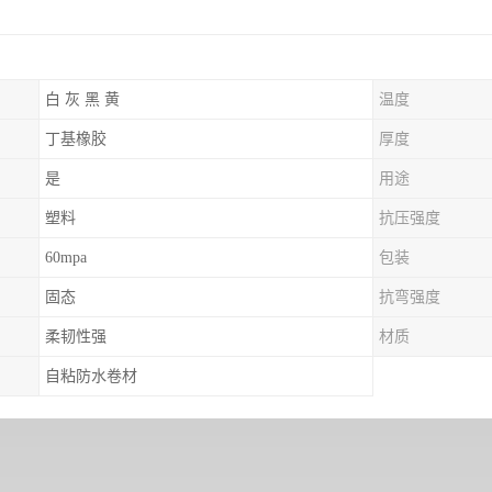
白 灰 黑 黄
温度
丁基橡胶
厚度
是
用途
塑料
抗压强度
60mpa
包装
固态
抗弯强度
柔韧性强
材质
自粘防水卷材