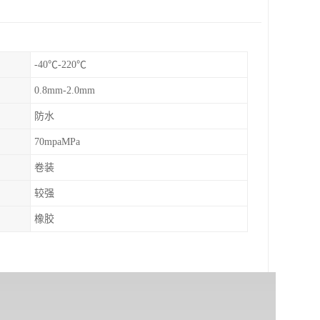
-40℃-220℃
0.8mm-2.0mm
防水
70mpaMPa
卷装
较强
橡胶