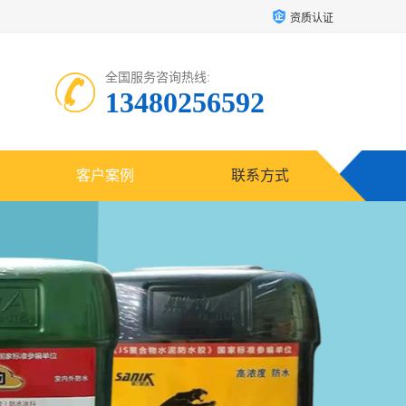
资质认证
全国服务咨询热线:
13480256592
客户案例
联系方式