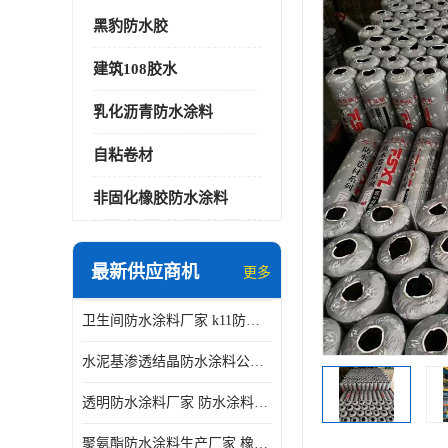
黑豹防水胶
建筑108胶水
乳化沥青防水涂料
自粘卷材
非固化橡胶防水涂料
最新供应商机
更多
卫生间防水涂料厂家 k11防水涂料
水泥基渗透结晶防水涂料公司 室外防水涂料
透明防水涂料厂家 防水涂料屋顶
聚氨酯防水涂料生产厂家 橡胶沥青防水涂料