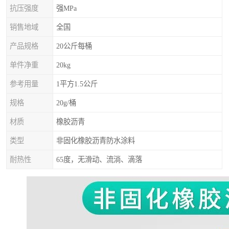
抗压强度
强MPa
销售地域
全国
产品规格
20公斤每桶
单件净重
20kg
参考用量
1平方1.5公斤
规格
20g/桶
材质
橡胶沥青
类型
非固化橡胶沥青防水涂料
耐热性
65度，无滑动、流淌、滴落