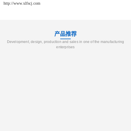
http://www.xlfscj.com
产品推荐
Development, design, production and sales in one of the manufacturing
enterprises