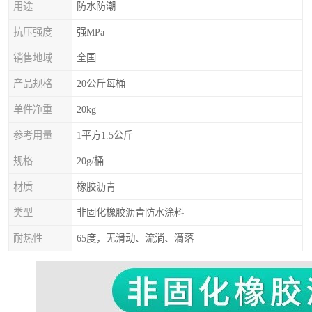
用途
防水防潮
抗压强度
强MPa
销售地域
全国
产品规格
20公斤每桶
单件净重
20kg
参考用量
1平方1.5公斤
规格
20g/桶
材质
橡胶沥青
类型
非固化橡胶沥青防水涂料
耐热性
65度，无滑动、流淌、滴落