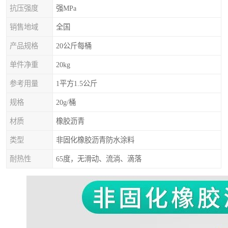
抗压强度
强MPa
销售地域
全国
产品规格
20公斤每桶
单件净重
20kg
参考用量
1平方1.5公斤
规格
20g/桶
材质
橡胶沥青
类型
非固化橡胶沥青防水涂料
耐热性
65度，无滑动、流淌、滴落