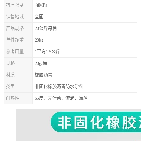
抗压强度
强MPa
销售地域
全国
产品规格
20公斤每桶
单件净重
20kg
参考用量
1平方1.5公斤
规格
20g/桶
材质
橡胶沥青
类型
非固化橡胶沥青防水涂料
耐热性
65度，无滑动、流淌、滴落