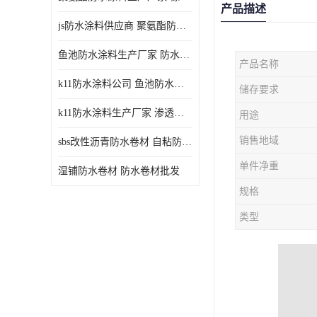
产品描述
js防水涂料供应商 聚氨酯防水涂料
鱼池防水涂料生产厂家 防水涂料
产品名称
k11防水涂料公司 鱼池防水涂料
储存要求
k11防水涂料生产厂家 渗透结晶防水涂料
用途
销售地域
sbs改性沥青防水卷材 自粘防水卷材厂家
单件净重
湿铺防水卷材 防水卷材批发
规格
类型