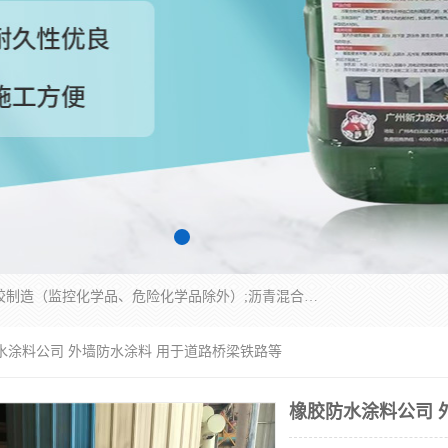
经营范围包括防水嵌缝密封条（带）制造;合成橡胶制造（监控化学品、危险化学品除外）;沥青混合物制造;防水胶粘带制造;其他合成材料制造（监控化学品、危险化学品除外）;涂料制造（监控化学品、危险化学品除外）;建筑结构防水补漏;防水建筑材料制造;粘合剂制造（监控化学品、危险化学品除外）;涂料零售;广州新力防水材料有限公司具有1处分支机构。
防水涂料公司 外墙防水涂料 用于道路桥梁铁路等
橡胶防水涂料公司 