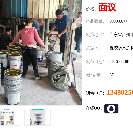
面议
价格：
产品数量：
9999.00吨
发货地址：
广东省广州
关键词：
橡胶防水涂
发布日期：
2026-08-08
阅 读 量：
67
1348025
销售电话：
在线QQ：