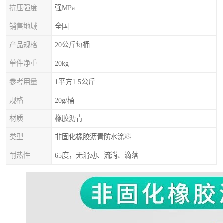
抗压强度
强MPa
销售地域
全国
产品规格
20公斤每桶
单件净重
20kg
参考用量
1平方1.5公斤
规格
20g/桶
材质
橡胶沥青
类型
非固化橡胶沥青防水涂料
耐热性
65度，无滑动、流淌、滴落