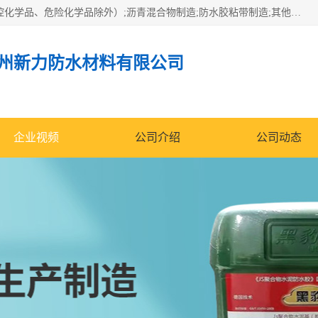
经营范围包括防水嵌缝密封条（带）制造;合成橡胶制造（监控化学品、危险化学品除外）;沥青混合物制造;防水胶粘带制造;其他合成材料制造（监控化学品、危险化学品除外）;涂料制造（监控化学品、危险化学品除外）;建筑结构防水补漏;防水建筑材料制造;粘合剂制造（监控化学品、危险化学品除外）;涂料零售;广州新力防水材料有限公司具有1处分支机构。
州新力防水材料有限公司
企业视频
公司介绍
公司动态