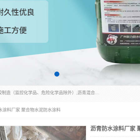
经营范围包括防水嵌缝密封条（带）制造;合成橡胶制造（监控化学品、危险化学品除外）;沥青混合物制造;防水胶粘带制造;其他合成材料制造（监控化学品、危险化学品除外）;涂料制造（监控化学品、危险化学品除外）;建筑结构防水补漏;防水建筑材料制造;粘合剂制造（监控化学品、危险化学品除外）;涂料零售;广州新力防水材料有限公司具有1处分支机构。
防水涂料厂家 聚合物水泥防水涂料
沥青防水涂料厂家 