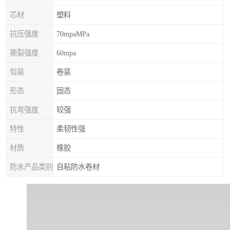
芯材
塑料
抗压强度
70mpaMPa
撕裂强度
60mpa
包装
卷装
形态
固态
抗弯强度
较强
特性
柔韧性强
材质
橡胶
防水产品类别
自粘防水卷材