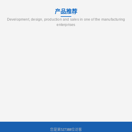
产品推荐
Development, design, production and sales in one of the manufacturing
enterprises
您是第
527388
位访客