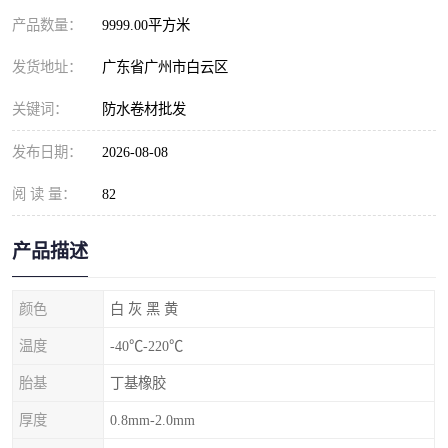
产品数量：
9999.00平方米
发货地址：
广东省广州市白云区
关键词：
防水卷材批发
发布日期：
2026-08-08
阅 读 量：
82
产品描述
颜色
白 灰 黑 黄
温度
-40℃-220℃
胎基
丁基橡胶
厚度
0.8mm-2.0mm