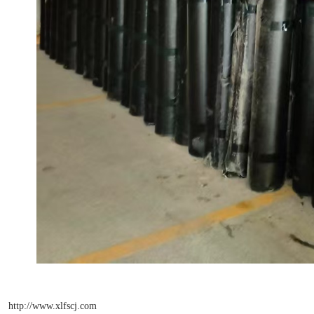
http://www.xlfscj.com