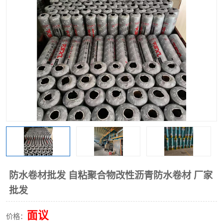
防水卷材批发 自粘聚合物改性沥青防水卷材 厂家
批发
面议
价格：