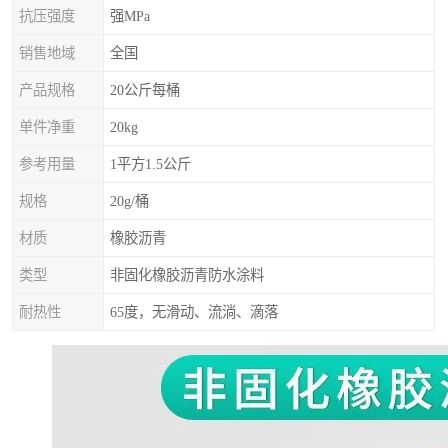
抗压强度
强MPa
销售地域
全国
产品规格
20公斤每桶
单件净重
20kg
参考用量
1平方1.5公斤
规格
20g/桶
材质
橡胶沥青
类型
非固化橡胶沥青防水涂料
耐热性
65度，无滑动、流淌、滴落