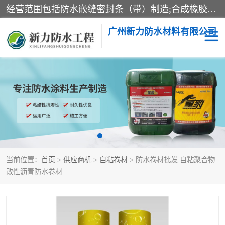
经营范围包括防水嵌缝密封条（带）制造;合成橡胶制造（监控化学品、危险化学品除外）;沥青混合物制造;防水胶粘带制造;其他合成材料制造（监控化学品、危险化学品除外）;涂料制造（监控化学品、危险化学品除外）;建筑结构防水补漏;防水建筑材料制造;粘合剂制造（监控化学品、危险化学品除外）;涂料零售;广州新力防水材料有限公司具有1处分支机构。
广州新力防水材料有限公司
黑豹防水胶
建筑108胶水
乳化沥青防水涂料
自粘卷材
非固化橡胶防水涂料
当前位置：
首页
>
供应商机
>
自粘卷材
> 防水卷材批发 自粘聚合物
改性沥青防水卷材