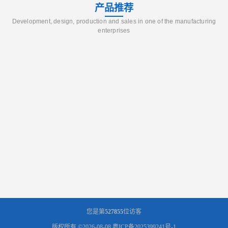
产品推荐
Development, design, production and sales in one of the manufacturing
enterprises
您是第
527855
位访客
版权所有 ©2026-08-08
粤ICP备2025399241号-1