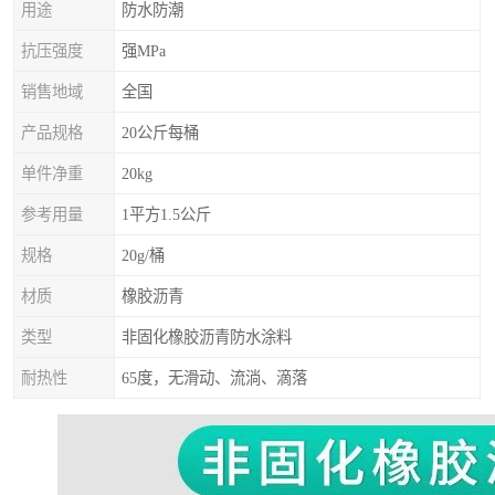
用途
防水防潮
抗压强度
强MPa
销售地域
全国
产品规格
20公斤每桶
单件净重
20kg
参考用量
1平方1.5公斤
规格
20g/桶
材质
橡胶沥青
类型
非固化橡胶沥青防水涂料
耐热性
65度，无滑动、流淌、滴落