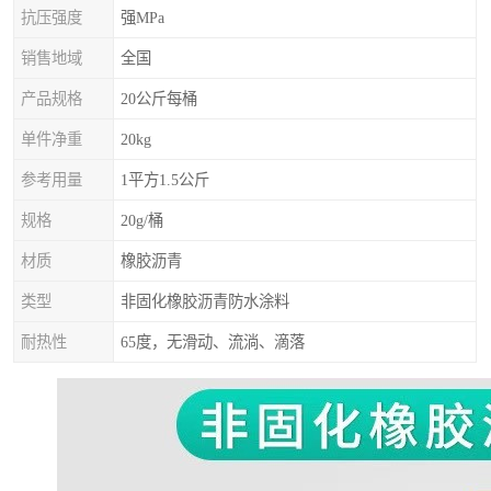
抗压强度
强MPa
销售地域
全国
产品规格
20公斤每桶
单件净重
20kg
参考用量
1平方1.5公斤
规格
20g/桶
材质
橡胶沥青
类型
非固化橡胶沥青防水涂料
耐热性
65度，无滑动、流淌、滴落