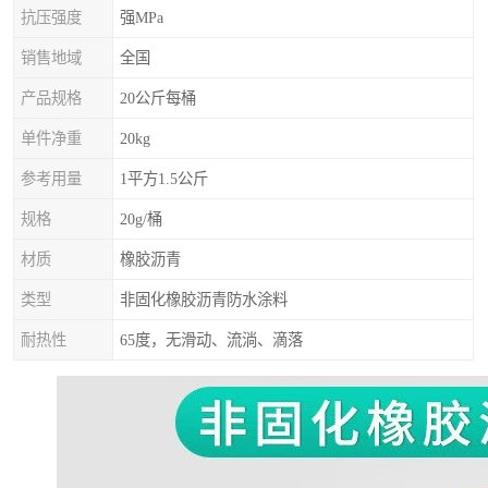
抗压强度
强MPa
销售地域
全国
产品规格
20公斤每桶
单件净重
20kg
参考用量
1平方1.5公斤
规格
20g/桶
材质
橡胶沥青
类型
非固化橡胶沥青防水涂料
耐热性
65度，无滑动、流淌、滴落