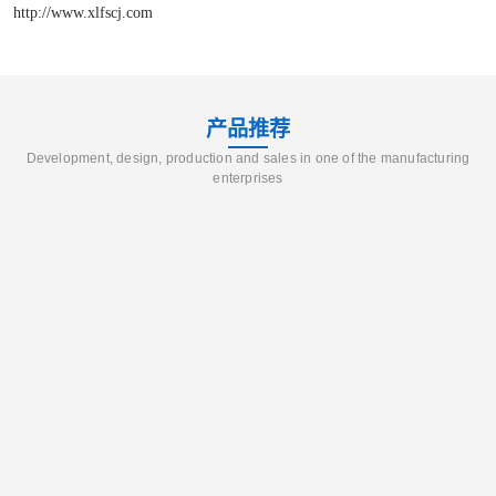
http://www.xlfscj.com
产品推荐
Development, design, production and sales in one of the manufacturing
enterprises