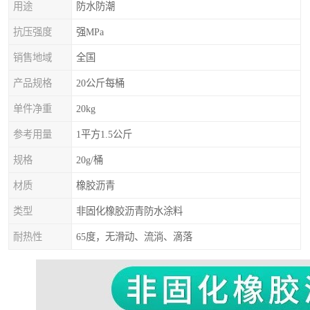
用途
防水防潮
抗压强度
强MPa
销售地域
全国
产品规格
20公斤每桶
单件净重
20kg
参考用量
1平方1.5公斤
规格
20g/桶
材质
橡胶沥青
类型
非固化橡胶沥青防水涂料
耐热性
65度，无滑动、流淌、滴落