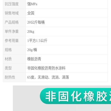
抗压强度
强MPa
销售地域
全国
产品规格
20公斤每桶
单件净重
20kg
参考用量
1平方1.5公斤
规格
20g/桶
材质
橡胶沥青
类型
非固化橡胶沥青防水涂料
耐热性
65度，无滑动、流淌、滴落