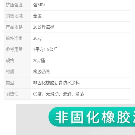
抗压强度
强MPa
销售地域
全国
产品规格
20公斤每桶
单件净重
20kg
参考用量
1平方1.5公斤
规格
20g/桶
材质
橡胶沥青
类型
非固化橡胶沥青防水涂料
耐热性
65度，无滑动、流淌、滴落