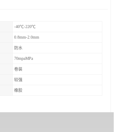
-40℃-220℃
0.8mm-2.0mm
防水
70mpaMPa
卷装
较强
橡胶