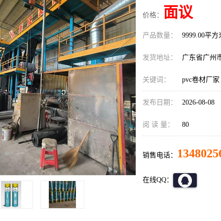
面议
价格：
产品数量：
9999.00平
发货地址：
广东省广州
关键词：
pvc卷材厂家
发布日期：
2026-08-08
阅 读 量：
80
1348025
销售电话：
在线QQ：