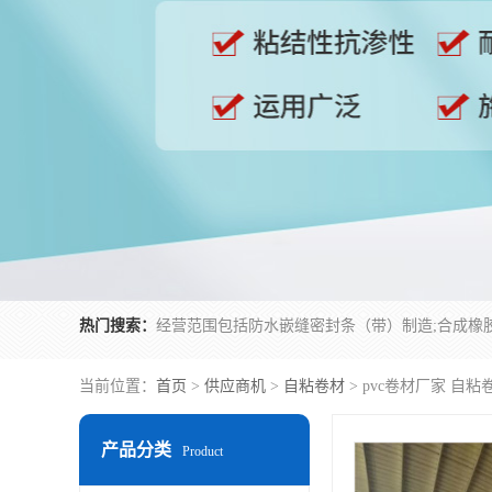
热门搜索：
当前位置：
首页
>
供应商机
>
自粘卷材
> pvc卷材厂家 自粘
产品分类
Product