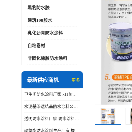
黑豹防水胶
建筑108胶水
乳化沥青防水涂料
自粘卷材
非固化橡胶防水涂料
最新供应商机
更多
卫生间防水涂料厂家 k11防水涂料
水泥基渗透结晶防水涂料公司 室外防水涂料
透明防水涂料厂家 防水涂料屋顶
聚氨酯防水涂料生产厂家 橡胶沥青防水涂料