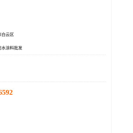
市白云区
防水涂料批发
6592