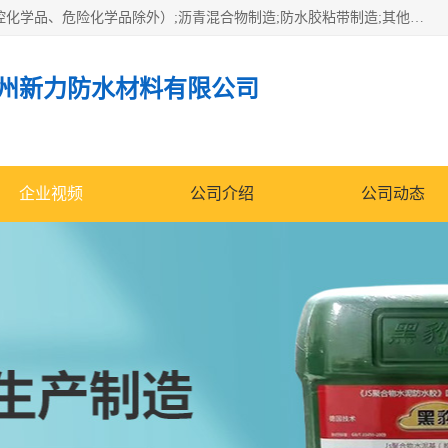
经营范围包括防水嵌缝密封条（带）制造;合成橡胶制造（监控化学品、危险化学品除外）;沥青混合物制造;防水胶粘带制造;其他合成材料制造（监控化学品、危险化学品除外）;涂料制造（监控化学品、危险化学品除外）;建筑结构防水补漏;防水建筑材料制造;粘合剂制造（监控化学品、危险化学品除外）;涂料零售;广州新力防水材料有限公司具有1处分支机构。
州新力防水材料有限公司
企业视频
公司介绍
公司动态