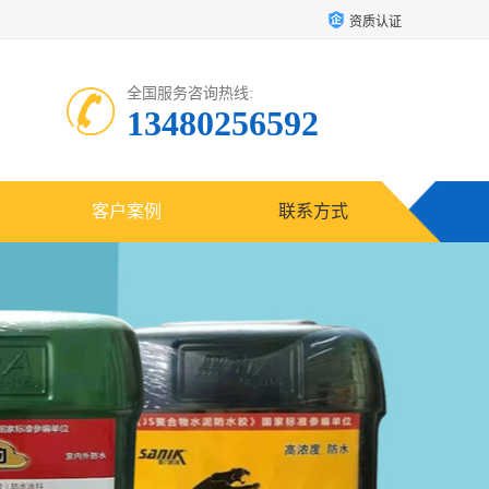
资质认证
全国服务咨询热线:
13480256592
客户案例
联系方式