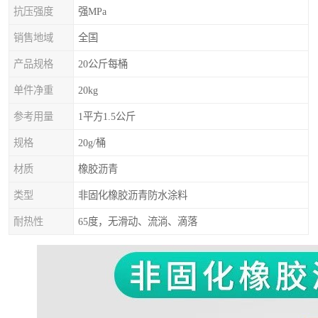
抗压强度
强MPa
销售地域
全国
产品规格
20公斤每桶
单件净重
20kg
参考用量
1平方1.5公斤
规格
20g/桶
材质
橡胶沥青
类型
非固化橡胶沥青防水涂料
耐热性
65度，无滑动、流淌、滴落