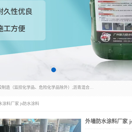
经营范围包括防水嵌缝密封条（带）制造;合成橡胶制造（监控化学品、危险化学品除外）;沥青混合物制造;防水胶粘带制造;其他合成材料制造（监控化学品、危险化学品除外）;涂料制造（监控化学品、危险化学品除外）;建筑结构防水补漏;防水建筑材料制造;粘合剂制造（监控化学品、危险化学品除外）;涂料零售;广州新力防水材料有限公司具有1处分支机构。
水涂料厂家 js防水涂料
外墙防水涂料厂家 j