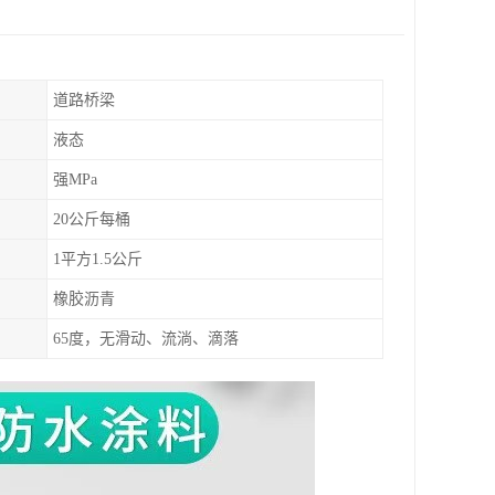
道路桥梁
液态
强MPa
20公斤每桶
1平方1.5公斤
橡胶沥青
65度，无滑动、流淌、滴落