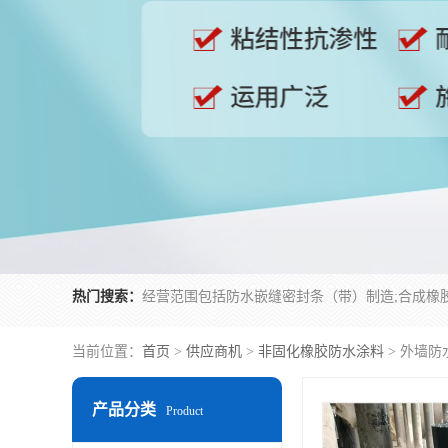
热门搜索：
当前位置：
首页
>
供应商机
>
非固化橡胶防水涂料
> 外墙防
产品分类
Product