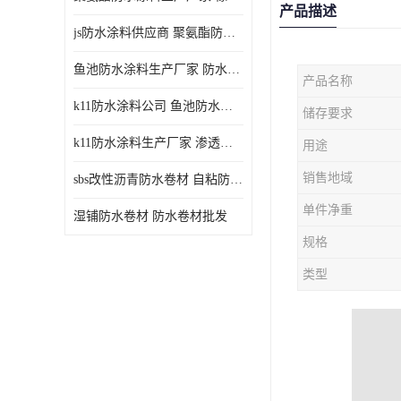
产品描述
js防水涂料供应商 聚氨酯防水涂料
鱼池防水涂料生产厂家 防水涂料
产品名称
k11防水涂料公司 鱼池防水涂料
储存要求
k11防水涂料生产厂家 渗透结晶防水涂料
用途
销售地域
sbs改性沥青防水卷材 自粘防水卷材厂家
单件净重
湿铺防水卷材 防水卷材批发
规格
类型