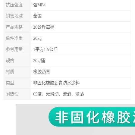
抗压强度
强MPa
销售地域
全国
产品规格
20公斤每桶
单件净重
20kg
参考用量
1平方1.5公斤
规格
20g/桶
材质
橡胶沥青
类型
非固化橡胶沥青防水涂料
耐热性
65度，无滑动、流淌、滴落