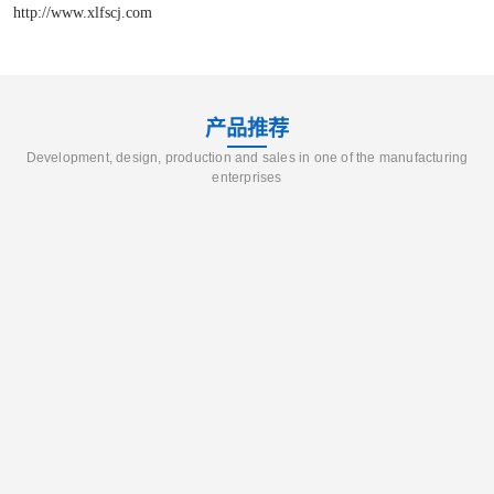
http://www.xlfscj.com
产品推荐
Development, design, production and sales in one of the manufacturing
enterprises