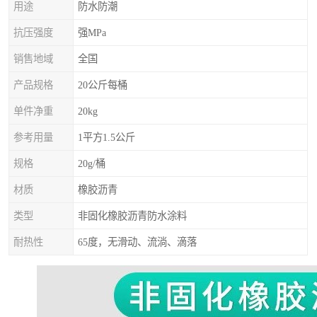
用途
防水防潮
抗压强度
强MPa
销售地域
全国
产品规格
20公斤每桶
单件净重
20kg
参考用量
1平方1.5公斤
规格
20g/桶
材质
橡胶沥青
类型
非固化橡胶沥青防水涂料
耐热性
65度，无滑动、流淌、滴落