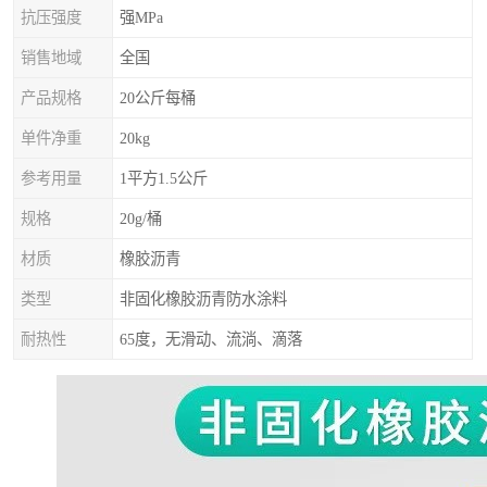
抗压强度
强MPa
销售地域
全国
产品规格
20公斤每桶
单件净重
20kg
参考用量
1平方1.5公斤
规格
20g/桶
材质
橡胶沥青
类型
非固化橡胶沥青防水涂料
耐热性
65度，无滑动、流淌、滴落