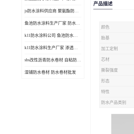
产品描述
js防水涂料供应商 聚氨酯防水涂料
鱼池防水涂料生产厂家 防水涂料
颜色
k11防水涂料公司 鱼池防水涂料
胎基
k11防水涂料生产厂家 渗透结晶防水涂料
加工定制
芯材
sbs改性沥青防水卷材 自粘防水卷材厂家
撕裂强度
湿铺防水卷材 防水卷材批发
形态
特性
防水产品类别