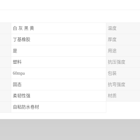
白 灰 黑 黄
温度
丁基橡胶
厚度
是
用途
塑料
抗压强度
60mpa
包装
固态
抗弯强度
柔韧性强
材质
自粘防水卷材