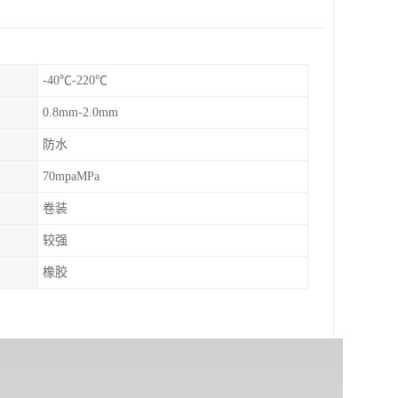
-40℃-220℃
0.8mm-2.0mm
防水
70mpaMPa
卷装
较强
橡胶