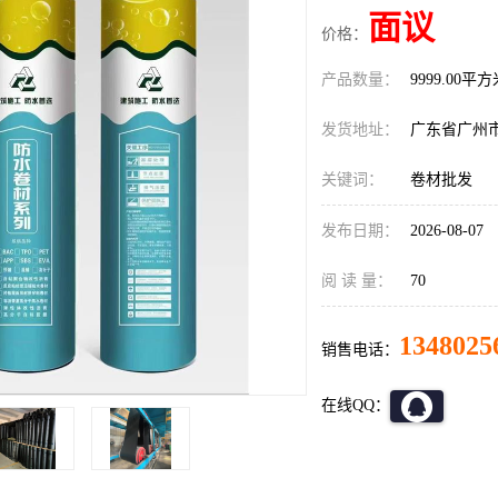
面议
价格：
产品数量：
9999.00平
发货地址：
广东省广州
关键词：
卷材批发
发布日期：
2026-08-07
阅 读 量：
70
1348025
销售电话：
在线QQ：