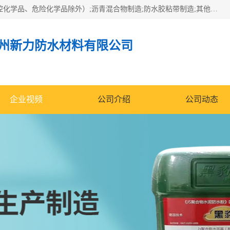
经营范围包括防水嵌缝密封条（带）制造;合成橡胶制造（监控化学品、危险化学品除外）;沥青混合物制造;防水胶粘带制造;其他合成材料制造（监控化学品、危险化学品除外）;涂料制造（监控化学品、危险化学品除外）;建筑结构防水补漏;防水建筑材料制造;粘合剂制造（监控化学品、危险化学品除外）;涂料零售;广州新力防水材料有限公司具有1处分支机构。
州新力防水材料有限公司
企业视频
公司介绍
公司动态