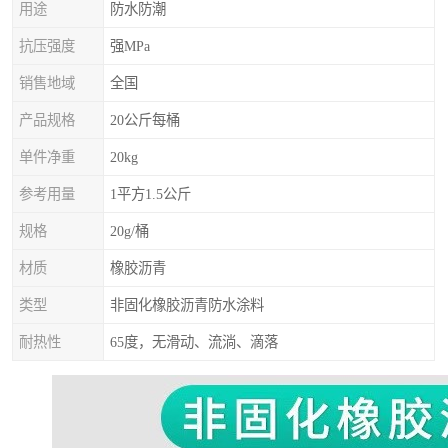
用途
防水防潮
抗压强度
强MPa
销售地域
全国
产品规格
20公斤每桶
单件净重
20kg
参考用量
1平方1.5公斤
规格
20g/桶
材质
橡胶沥青
类型
非固化橡胶沥青防水涂料
耐热性
65度，无滑动、流淌、滴落