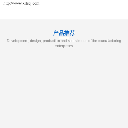
http://www.xlfscj.com
产品推荐
Development, design, production and sales in one of the manufacturing
enterprises