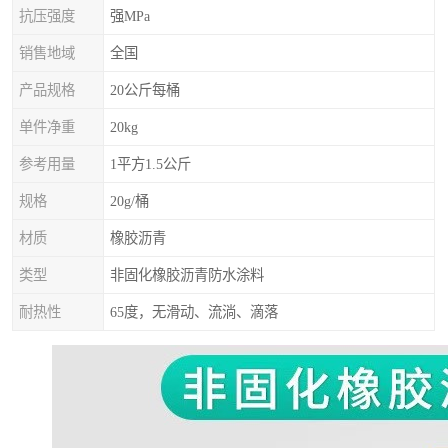
抗压强度
强MPa
销售地域
全国
产品规格
20公斤每桶
单件净重
20kg
参考用量
1平方1.5公斤
规格
20g/桶
材质
橡胶沥青
类型
非固化橡胶沥青防水涂料
耐热性
65度，无滑动、流淌、滴落