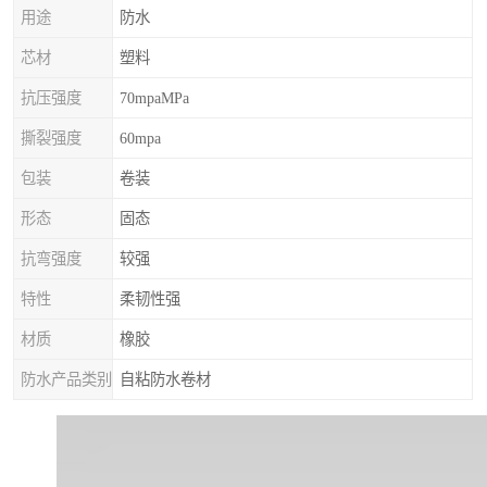
用途
防水
芯材
塑料
抗压强度
70mpaMPa
撕裂强度
60mpa
包装
卷装
形态
固态
抗弯强度
较强
特性
柔韧性强
材质
橡胶
防水产品类别
自粘防水卷材