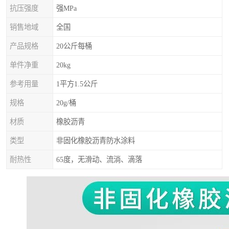
抗压强度
强MPa
销售地域
全国
产品规格
20公斤每桶
单件净重
20kg
参考用量
1平方1.5公斤
规格
20g/桶
材质
橡胶沥青
类型
非固化橡胶沥青防水涂料
耐热性
65度，无滑动、流淌、滴落