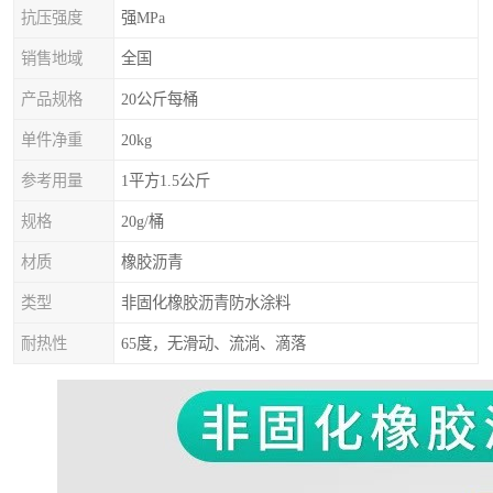
抗压强度
强MPa
销售地域
全国
产品规格
20公斤每桶
单件净重
20kg
参考用量
1平方1.5公斤
规格
20g/桶
材质
橡胶沥青
类型
非固化橡胶沥青防水涂料
耐热性
65度，无滑动、流淌、滴落